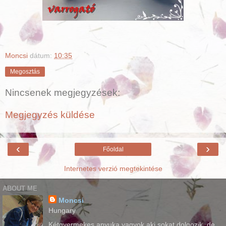
Moncsi
dátum:
10:35
Megosztás
Nincsenek megjegyzések:
Megjegyzés küldése
‹
›
Főoldal
Internetes verzió megtekintése
ABOUT ME
Moncsi
Hungary
Kétgyermekes anyuka vagyok aki sokat dolgozik, de